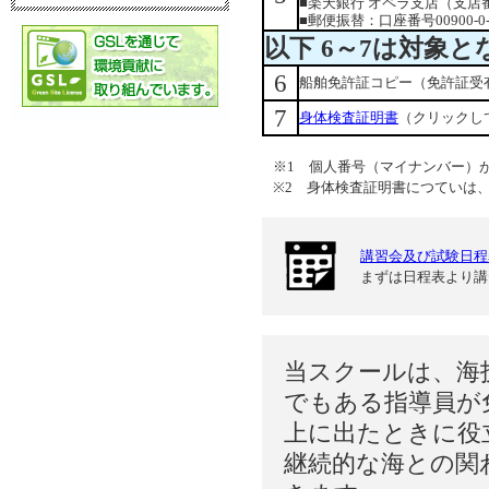
■楽天銀行 オペラ支店（支店番号
■郵便振替：口座番号00900-
以下 6～7は対象
6
船舶免許証コピー（免許証受
7
身体検査証明書
（クリックし
※1 個人番号（マイナンバー）
※2 身体検査証明書につていは
講習会及び試験日程
まずは日程表より講
当スクールは、海
でもある指導員が
上に出たときに役
継続的な海との関