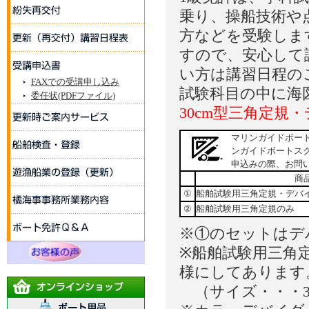
乗り、操船技術や
方などを受験しま
すので、安心して
い方は講習日程の
FAXでの受講申し込み
試験科目の中に海
委任状(PDFファイル)
30cm型三角定規
マリンガイドボー
ンガイドボートス
申込みの際、お問
商
①
船舶試験用三角定規・デバ
②
船舶試験用三角定規のみ
※①のセットはデ
※船舶試験用三角
様にしてあります
（サイズ・・・30c