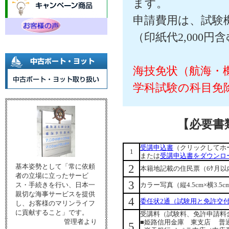
ます。
申請費用は、試験
（印紙代2,000
海技免状（航海・
学科試験の科目免
【必要書
受講申込書
（クリックしてホ
1
または
受講申込書をダウンロ
2
基本姿勢として「常に依頼
本籍地記載の住民票（6ｹ月以
者の立場に立ったサービ
3
ス・手続きを行い、日本一
カラー写真（縦4.5cm×横3
親切な海事サービスを提供
4
委任状2通（試験用と免許交
し、お客様のマリンライフ
に貢献すること」です。
受講料（試験料、免許申請料
管理者より
■姫路信用金庫 東支店 普通4
5