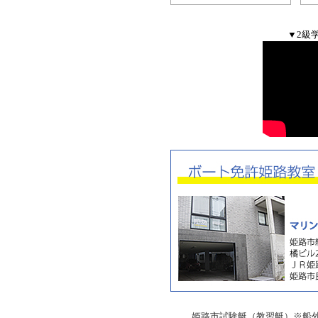
▼2級
姫路市試験艇（教習艇）※船