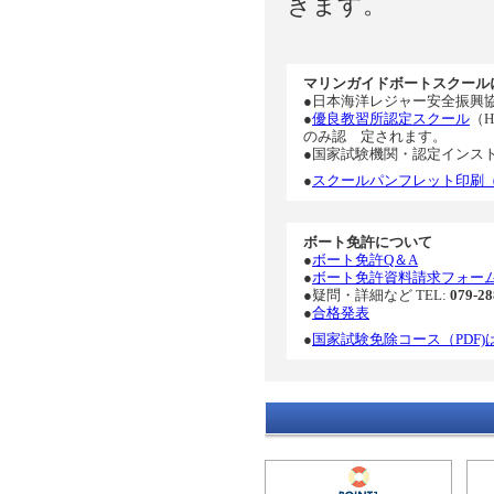
きます。
マリンガイドボートスクール
●日本海洋レジャー安全振興
●
優良教習所認定スクール
（
のみ認 定されます。
●国家試験機関・認定インス
●
スクールパンフレット印刷（P
ボート免許について
●
ボート免許Q＆A
●
ボート免許資料請求フォー
●疑問・詳細など TEL:
079-28
●
合格発表
●
国家試験免除コース（PDF)