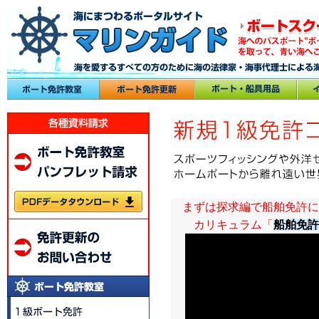
　まずは探求編で船舶免許に
カリキュラム「
船舶免許