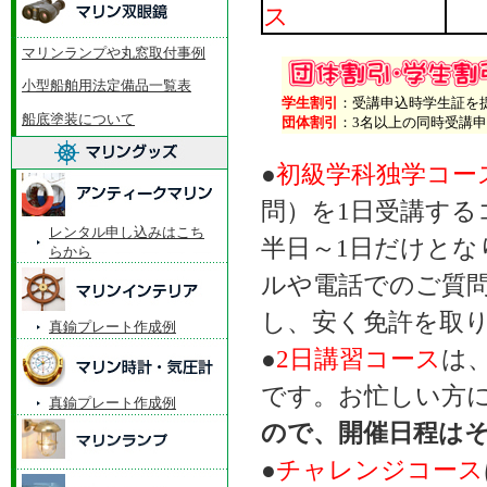
ス
マリンランプや丸窓取付事例
小型船舶用法定備品一覧表
学生割引
：受講申込時学生証を提
船底塗装について
団体割引
：3名以上の同時受講申込
●
初級学科独学コー
問）を1日受講する
レンタル申し込みはこち
半日～1日だけと
らから
ルや電話でのご質
し、安く免許を取
真鍮プレート作成例
●
2日講習コース
は
です。お忙しい方
真鍮プレート作成例
ので、開催日程は
●
チャレンジコース