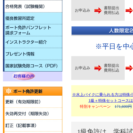
書類提出
お申込み
費用払込
※平日を中
書類提出
お申込み
費用払込
※水上バイクに乗られる方は特殊
1級＋特殊セットコース
特別キャンペーン
171,600円
1級免許は、学科