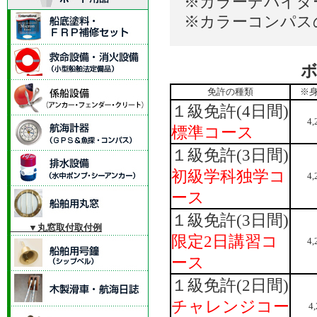
※カラーデバイダー
※カラーコンパスの
ボ
免許の種類
※
１級免許(4日間)
4
標準コース
１級免許(3日間)
初級学科独学コ
4
ース
１級免許(3日間)
▼丸窓取付取付例
限定2日講習コ
4
ース
１級免許(2日間)
チャレンジコー
4