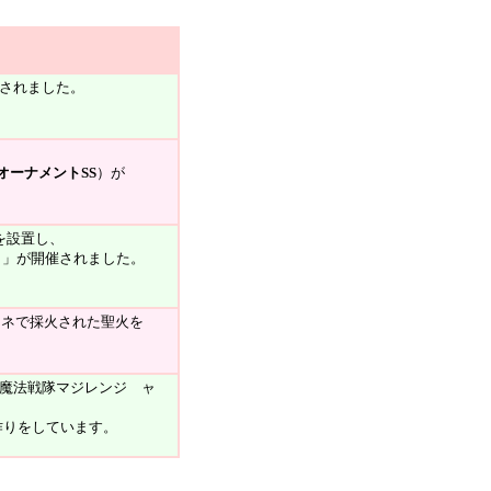
されました。
オーナメントSS
）が
を設置し、
～」が開催されました。
テネで採火された聖火を
「魔法戦隊マジレンジ ャ
作りをしています。