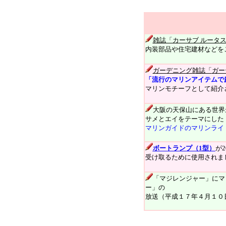
雑誌「カーサブ ルータ
内装
部品や住宅建材などを
ガーデニング雑誌「
ガー
「流行のマリンアイテムで
マリンモチーフとして紹介され
大阪の天保山にある世界
サメとエイをテーマにした
マリンガイドのマリンライ
ボートランプ（1型）
が
受け取るために使用されま
「マジレンジャー」にマ
ー」の
放送（平成１７年４月１０