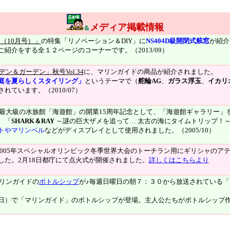
メディア掲載情報
＆
ス（
10月号
）」
の特集「リノベーション＆DIY」
に
NS404D級開閉式舷窓
が紹介
ご紹介をする全１２ページ
の
コーナーです。（2013/09）
デン＆ガーデン」
秋号Vol.34
に、マリンガイドの商品が紹介されました。
庭を夏らしくスタイリング」
というテーマで（
舵輪AG
、
ガラス浮玉
、
イカリ
ています。（2010/07）
最大級の水族館「海遊館」の開業15周年記念として、「海遊館ギャラリー」
 「
SHARK＆RAY
～謎の巨大ザメを追って… 太古の海にタイムトリップ！
トやマリンベル
などがディスプレイとして使用されました。（2005/10）
2005年スペシャルオリンピック冬季世界大会のトーチラン用にギリシャのア
した。2月18日都庁にて点火式が開催されました。
詳しくはこちらより
リンガイドの
ボトルシップ
が♪毎週日曜日の朝７：３０から放送されている
日）で「マリンガイド」のボトルシップが登場。主人公たちがボトルシップ