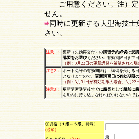
ご用意ください。注）定期
せん。
同時に更新する大型海技士
さい。
注意1：
更新（失効再交付）の
講習予約締切は受講
講習をお選びください。
有効期限日まで
（例：3月22日の更新講習を希望される場
注意2：
ボート免許の有効期限は、講習を受ける
となりますので、
更新講習日は有効期限の
（例：3月31日が有効期限の場合、3月2
注意3：
更新講習受講後
すぐに船長として船舶に
を船内に持ち込まなければいけないので
①資格（１級～５級、特殊）
(必須）
第