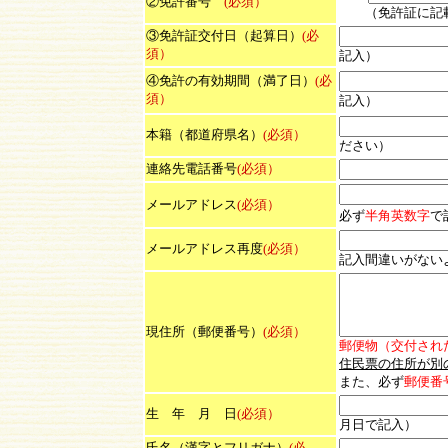
②免許番号
(必須）
（免許証に記載
③免許証交付日（起算日）
(必
須）
記入）
④免許の有効期間（満了日）
(必
須）
記入）
本籍（都道府県名）
(必須）
ださい）
連絡先電話番号
(必須）
メールアドレス
(必須）
必ず
半角英数字
で
メールアドレス再度
(必須）
記入間違いがない
現住所（郵便番号）
(必須）
郵便物（交付され
住民票の住所が別
また、必
ず
郵便番
生 年 月 日
(必須）
月日で記入）
氏名（漢字とフリガナ）
(必