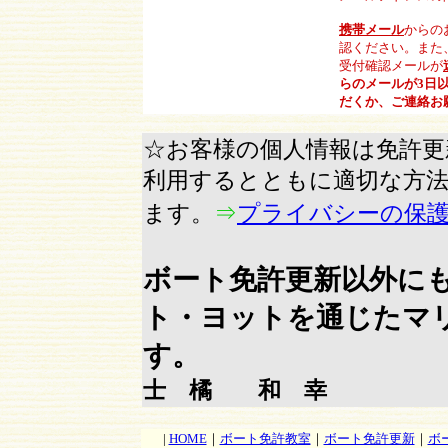
携帯メール
からの
認ください。また
受付確認メールが
らのメールが3日
だくか、ご連絡お
☆お客様の個人情報は免許
利用するとともに適切な方法
ます。
⇒
プライバシーの保
ボート免許更新以外に
ト・ヨットを通じたマ
す
士 橘 和 幸
|
HOME
｜
ボート免許教室
｜
ボート免許更新
｜
ボ