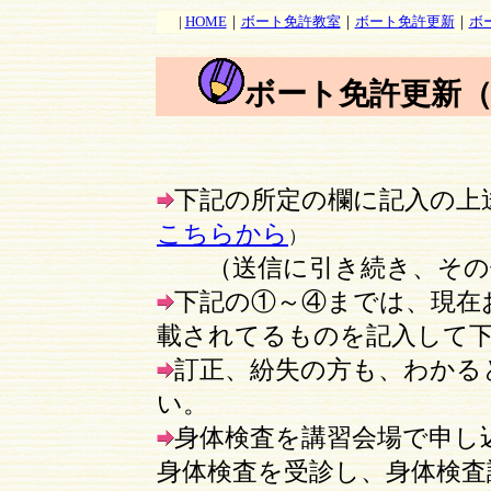
|
HOME
｜
ボート免許教室
｜
ボート免許更新
｜
ボ
ボート免許更新（
下記の所定の欄に記入の上
こちらから
）
（送信に引き続き、その他
下記の①～④までは、現在
載されてるものを記入して
訂正、紛失の方も、わかる
い。
身体検査を講習会場で申し
身体検査を受診し、身体検査