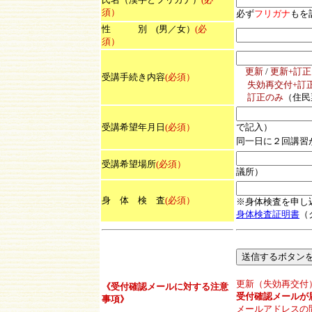
須）
必ず
フリガナ
もを
性 別 (男／女）
(必
須）
更新
/
更新+訂
受講手続き内容
(必須）
失効再交付+訂
訂正のみ
（住民
受講希望年月日
(必須）
で記入）
同一日に２回講習
受講希望場所
(必須）
議所）
身 体 検 査
(必須）
※身体検査を申し
身体検査証明書
（
更新（失効再交付
《受付確認メールに対する注意
受付確認メールが
事項》
メールアドレスの